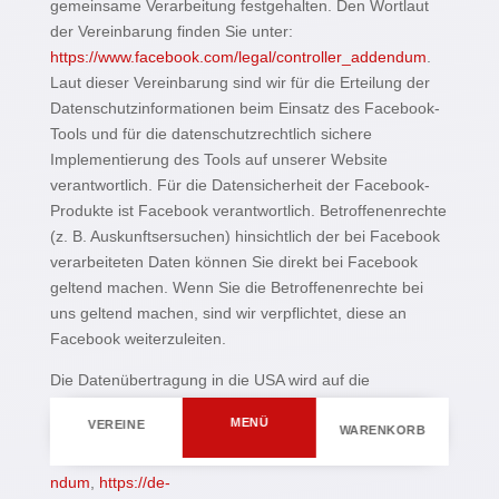
gemeinsame Verarbeitung festgehalten. Den Wortlaut
der Vereinbarung finden Sie unter:
https://www.facebook.com/legal/controller_addendum
.
Laut dieser Vereinbarung sind wir für die Erteilung der
Datenschutzinformationen beim Einsatz des Facebook-
Tools und für die datenschutzrechtlich sichere
Implementierung des Tools auf unserer Website
verantwortlich. Für die Datensicherheit der Facebook-
Produkte ist Facebook verantwortlich. Betroffenenrechte
(z. B. Auskunftsersuchen) hinsichtlich der bei Facebook
verarbeiteten Daten können Sie direkt bei Facebook
geltend machen. Wenn Sie die Betroffenenrechte bei
uns geltend machen, sind wir verpflichtet, diese an
Facebook weiterzuleiten.
Die Datenübertragung in die USA wird auf die
Standardvertragsklauseln der EU-Kommission gestützt.
MENÜ
VEREINE
Details finden Sie hier:
WARENKORB
https://www.facebook.com/legal/EU_data_transfer_adde
ndum
,
https://de-