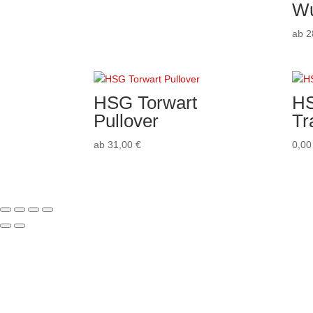
W
ab
2
HSG Torwart
H
Pullover
Tr
ab
31,00
€
0,0