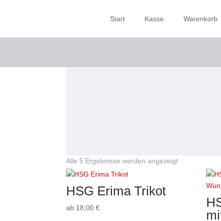
Start
Kasse
Warenkorb
Start
/ HSG Jörl
HSG Jörl
Start
Alle 5 Ergebnisse werden angezeigt
HSG Erima Trikot
HS
ab
18,00
€
mi