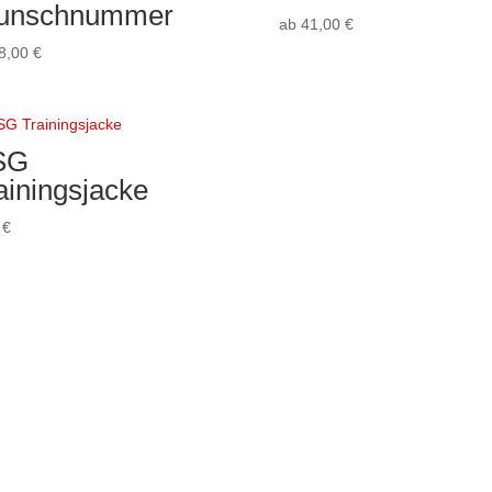
unschnummer
ab
41,00
€
8,00
€
SG
ainingsjacke
0
€